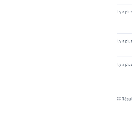
il y a pl
il y a pl
il y a pl
Résul