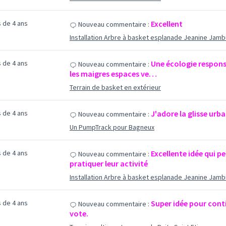
us de 4 ans
Excellent
Nouveau commentaire :
Installation Arbre à basket esplanade Jeanine Jamb
us de 4 ans
Une écologie respons
Nouveau commentaire :
les maigres espaces ve…
Terrain de basket en extérieur
us de 4 ans
J'adore la glisse urba
Nouveau commentaire :
Un PumpTrack pour Bagneux
us de 4 ans
Excellente idée qui p
Nouveau commentaire :
pratiquer leur activité
Installation Arbre à basket esplanade Jeanine Jamb
us de 4 ans
Super idée pour conti
Nouveau commentaire :
vote.