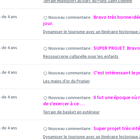
Terrain multisport au parc du Puits Saint Etienne
us de 4 ans
Bravo très bonne idée.
Nouveau commentaire :
jour.
Dynamiser le tourisme avec un Itinéraire historique 
us de 4 ans
SUPER PROJET. Bravo.
Nouveau commentaire :
Ressourcerie culturelle pour les enfants
us de 4 ans
C'est intéressant le p
Nouveau commentaire :
Les mains d’or du Prunier
us de 4 ans
Il fut une époque où 
Nouveau commentaire :
de s'exercer à ce …
Terrain de basket en extérieur
us de 4 ans
Super projet très int
Nouveau commentaire :
Dynamiser le tourisme avec un Itinéraire historique 