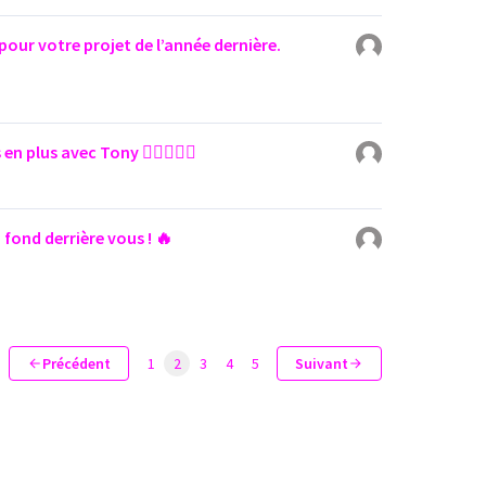
our votre projet de l’année dernière.
en plus avec Tony 👌🏾👌🏾😍
 fond derrière vous ! 🔥
Précédent
1
2
3
4
5
Suivant