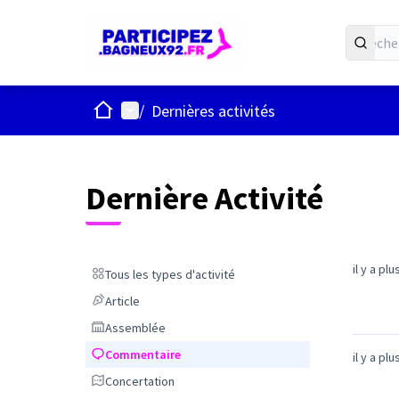
ACCUEIL
Menu principal
/
Dernières activités
Dernière Activité
il y a pl
Tous les types d'activité
Tous les types d'activité
Article
Article
Assemblée
Assemblée
Commentaire
Commentaire
il y a pl
Concertation
Concertation