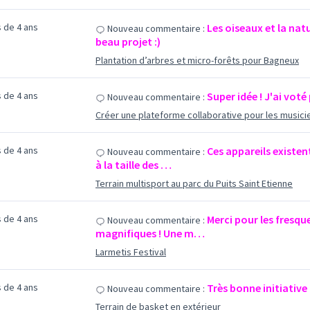
us de 4 ans
Les oiseaux et la na
Nouveau commentaire :
beau projet :)
Plantation d’arbres et micro-forêts pour Bagneux
us de 4 ans
Super idée ! J'ai voté
Nouveau commentaire :
Créer une plateforme collaborative pour les music
us de 4 ans
Ces appareils existen
Nouveau commentaire :
à la taille des …
Terrain multisport au parc du Puits Saint Etienne
us de 4 ans
Merci pour les fresque
Nouveau commentaire :
magnifiques ! Une m…
Larmetis Festival
us de 4 ans
Très bonne initiative
Nouveau commentaire :
Terrain de basket en extérieur