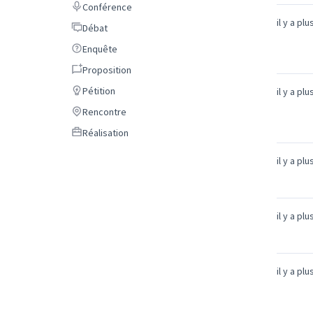
Conférence
Conférence
il y a pl
Débat
Débat
Enquête
Enquête
Proposition
Proposition
Pétition
Pétition
il y a pl
Rencontre
Rencontre
Réalisation
Réalisation
il y a pl
il y a pl
il y a pl