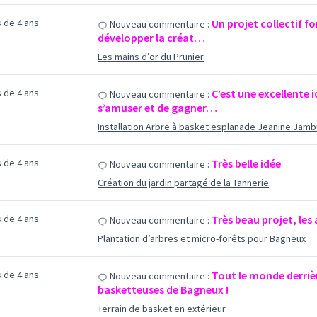
us de 4 ans
Un projet collectif 
Nouveau commentaire :
développer la créat…
Les mains d’or du Prunier
us de 4 ans
C’est une excellente 
Nouveau commentaire :
s’amuser et de gagner…
Installation Arbre à basket esplanade Jeanine Jamb
us de 4 ans
Très belle idée
Nouveau commentaire :
Création du jardin partagé de la Tannerie
us de 4 ans
Très beau projet, les 
Nouveau commentaire :
Plantation d’arbres et micro-forêts pour Bagneux
us de 4 ans
Tout le monde derriè
Nouveau commentaire :
basketteuses de Bagneux !
Terrain de basket en extérieur