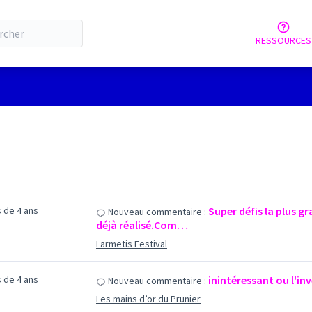
RESSOURCES
us de 4 ans
Super défis la plus g
Nouveau commentaire :
déjà réalisé.Com…
Larmetis Festival
us de 4 ans
inintéressant ou l'in
Nouveau commentaire :
Les mains d’or du Prunier